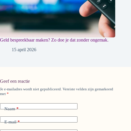
Geld bespreekbaar maken? Zo doe je dat zonder ongemak.
15 april 2026
Geef een reactie
Je e-mailadres wordt niet gepubliceerd.
Vereiste velden zijn gemarkeerd
A
met
*
l
t
e
Naam
*
r
n
a
E-mail
*
t