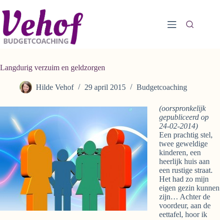
Ga
naar
de
inhoud
Langdurig verzuim en geldzorgen
Hilde Vehof
29 april 2015
Budgetcoaching
(oorspronkelijk
gepubliceerd op
24-02-2014)
Een prachtig stel,
twee geweldige
kinderen, een
heerlijk huis aan
een rustige straat.
Het had zo mijn
eigen gezin kunnen
zijn… Achter de
voordeur, aan de
eettafel, hoor ik