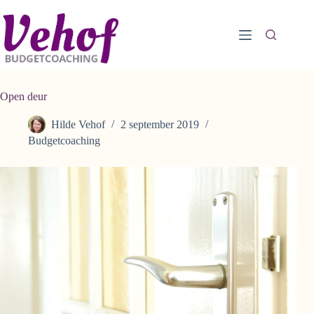
Ga
naar
de
inhoud
Open deur
Hilde Vehof
2 september 2019
Budgetcoaching