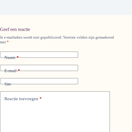
Geef een reactie
Je e-mailadres wordt niet gepubliceerd.
Vereiste velden zijn gemarkeerd
A
met
*
l
t
e
Naam
*
r
n
a
E-mail
*
t
i
Site
v
e
:
Reactie toevoegen
*