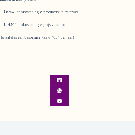
– €
6204 loonkosten t.g.v. productiviteitsverlies
– €
1450 loonkosten t.g.v. grijs verzuim
Totaal dus een besparing van € 7654 per jaar!