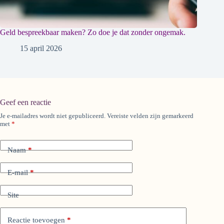
Geld bespreekbaar maken? Zo doe je dat zonder ongemak.
15 april 2026
Geef een reactie
Je e-mailadres wordt niet gepubliceerd.
Vereiste velden zijn gemarkeerd
A
met
*
l
t
e
Naam
*
r
n
a
E-mail
*
t
i
Site
v
e
:
Reactie toevoegen
*