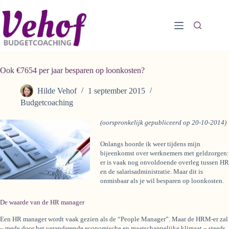
Ga
naar
de
inhoud
Ook €7654 per jaar besparen op loonkosten?
Hilde Vehof
1 september 2015
Budgetcoaching
(oorspronkelijk gepubliceerd op 20-10-2014)
Onlangs hoorde ik weer tijdens mijn
bijeenkomst over werknemers met geldzorgen:
er is vaak nog onvoldoende overleg tussen HR
en de salarisadministratie. Maar dit is
onmisbaar als je wil besparen op loonkosten.
De waarde van de HR manager
Een HR manager wordt vaak gezien als de “People Manager”. Maar de HRM-er zal
– mede door het veranderende economische en maatschappelijke klimaat – steeds