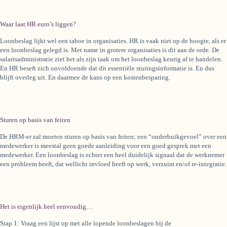
Waar laat HR euro’s liggen?
Loonbeslag lijkt wel een taboe in organisaties. HR is vaak niet op de hoogte, als er
een loonbeslag gelegd is. Met name in grotere organisaties is dit aan de orde. De
salarisadministratie ziet het als zijn taak om het loonbeslag keurig af te handelen.
En HR beseft zich onvoldoende dat dit essentiële sturingsinformatie is. En dus
blijft overleg uit. En daarmee de kans op een kostenbesparing.
Sturen op basis van feiten
De HRM-er zal moeten sturen op basis van feiten; een “onderbuikgevoel” over een
medewerker is meestal geen goede aanleiding voor een goed gesprek met een
medewerker. Een loonbeslag is echter een heel duidelijk signaal dat de werknemer
een probleem heeft, dat wellicht invloed heeft op werk, verzuim en/of re-integratie.
Het is eigenlijk heel eenvoudig…
Stap 1: Vraag een lijst op met alle lopende loonbeslagen bij de