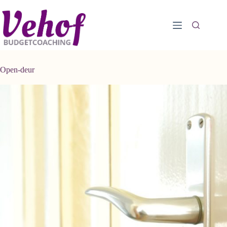
Ga
naar
de
inhoud
Open-deur