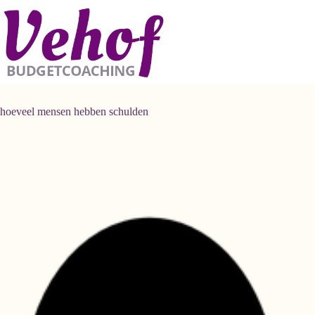
Ga
naar
de
inhoud
hoeveel mensen hebben schulden