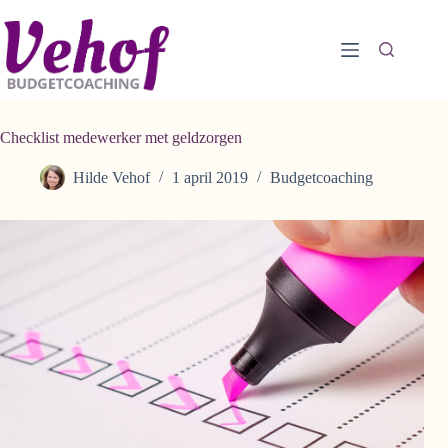
Ga
naar
de
inhoud
Checklist medewerker met geldzorgen
Hilde Vehof
1 april 2019
Budgetcoaching