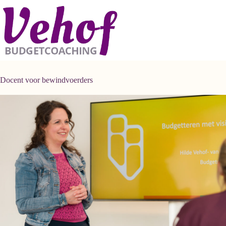
Ga
naar
de
inhoud
Docent voor bewindvoerders