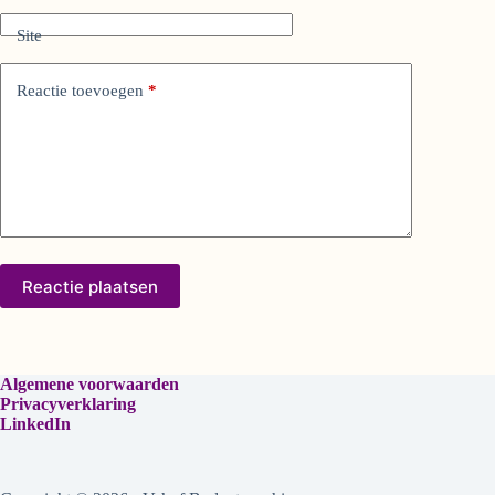
t
i
Site
v
e
:
Reactie toevoegen
*
Reactie plaatsen
Algemene voorwaarden
Privacyverklaring
LinkedIn