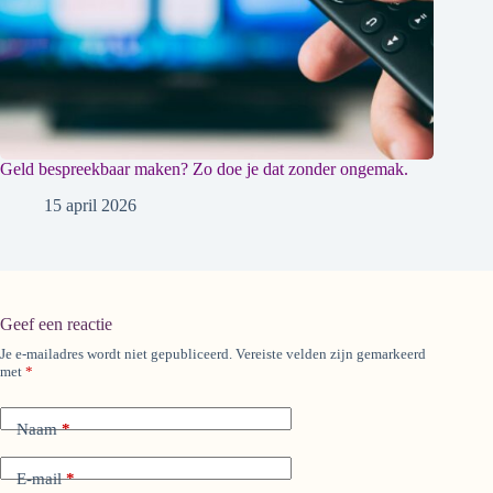
Geld bespreekbaar maken? Zo doe je dat zonder ongemak.
15 april 2026
Geef een reactie
Je e-mailadres wordt niet gepubliceerd.
Vereiste velden zijn gemarkeerd
A
met
*
l
t
e
Naam
*
r
n
a
E-mail
*