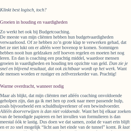
Klinkt best logisch, toch?
Groeien in houding en vaardigheden
Zo werkt het ook bij Budgetcoaching.
De meeste van mijn cliënten hebben hun budgetvaardigheden
verwaarloosd. Of ze hebben zo’n grote klap te verwerken gehad, dat
het ze niet lukt om er alléén weer bovenop te komen. Sommigen
hebben nooit hun geldzaken zelf hoeven regelen en moeten het nog
leren. En dan is coaching een prachtig middel, waardoor mensen
groeien in vaardigheden en houding ten opzichte van geld.
Dan zie je
snel en blijvend resultaat, dat ook zichtbaar wordt op het werk.
Want
de mensen worden er rustiger en zelfverzekerder van. Prachtig!
Warme overdracht, wanneer nodig
Maar als blijkt, dat mijn cliënten met alléén coaching onvoldoende
geholpen zijn, dan ga ik met hen op zoek naar meer passende hulp,
zoals bijvoorbeeld een schuldhulpverlener of een bewindvoerder.
Alléén doorverwijzen is dan niet voldoende.
Want het bij elkaar zoeken
van de benodigde papieren en het invullen van formulieren is dan
meestal óók te lastig. Dus doen we dat samen, zodat de vaart erin blijft
en er zo snel mogelijk “licht aan het einde van de tunnel” komt.
Ik laat