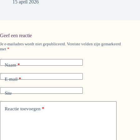
15 april 2026
Geef een reactie
Je e-mailadres wordt niet gepubliceerd.
Vereiste velden zijn gemarkeerd
A
met
*
l
t
e
Naam
*
r
n
a
E-mail
*
t
i
Site
v
e
:
Reactie toevoegen
*