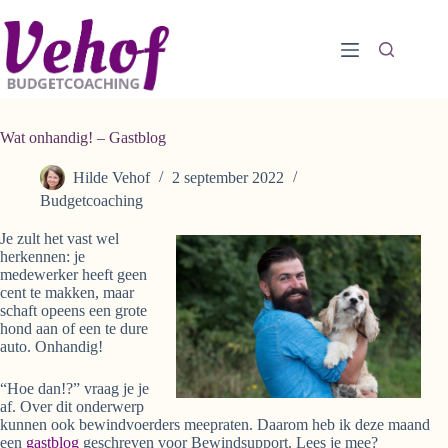
Ga
naar
de
inhoud
Wat onhandig! – Gastblog
Hilde Vehof
2 september 2022
Budgetcoaching
Je zult het vast wel
herkennen: je
medewerker heeft geen
cent te makken, maar
schaft opeens een grote
hond aan of een te dure
auto. Onhandig!
“Hoe dan!?” vraag je je
af. Over dit onderwerp
kunnen ook bewindvoerders meepraten. Daarom heb ik deze maand
een
gastblog
geschreven voor Bewindsupport. Lees je mee?