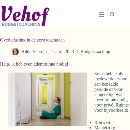
Ga
naar
de
inhoud
Overbelasting in de zorg tegengaan
Hilde Vehof
11 april 2023
Budgetcoaching
Help, ik heb even ademruimte nodig!
Soms heb je als
medewerker voor
een bepaalde
periode of voor
langere tijd wat
meer ruimte nodig
voor privé. Ruimte
voor bijvoorbeeld:
Rouwen
Mantelzorg