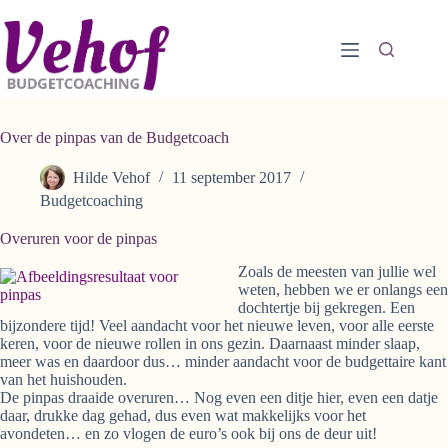
Ga
naar
de
inhoud
Over de pinpas van de Budgetcoach
Hilde Vehof
11 september 2017
Budgetcoaching
Overuren voor de pinpas
Zoals de meesten van jullie wel
weten, hebben we er onlangs een
dochtertje bij gekregen. Een
bijzondere tijd! Veel aandacht voor het nieuwe leven, voor alle eerste
keren, voor de nieuwe rollen in ons gezin. Daarnaast minder slaap,
meer was en daardoor dus… minder aandacht voor de budgettaire kant
van het huishouden.
De pinpas draaide overuren… Nog even een ditje hier, even een datje
daar, drukke dag gehad, dus even wat makkelijks voor het
avondeten… en zo vlogen de euro’s ook bij ons de deur uit!