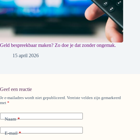
Geld bespreekbaar maken? Zo doe je dat zonder ongemak.
15 april 2026
Geef een reactie
Je e-mailadres wordt niet gepubliceerd.
Vereiste velden zijn gemarkeerd
A
met
*
l
t
e
Naam
*
r
n
a
E-mail
*
t