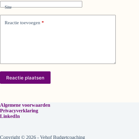
i
Site
v
e
:
Reactie toevoegen
*
Reactie plaatsen
Algemene voorwaarden
Privacyverklaring
LinkedIn
Copyright © 2026 - Vehof Budgetcoaching