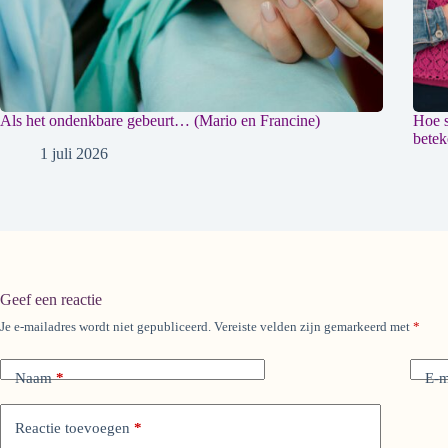
Als het ondenkbare gebeurt… (Mario en Francine)
Hoe s
betek
1 juli 2026
Geef een reactie
Je e-mailadres wordt niet gepubliceerd.
Vereiste velden zijn gemarkeerd met
*
A
l
t
Naam
*
E-m
e
r
n
Reactie toevoegen
*
a