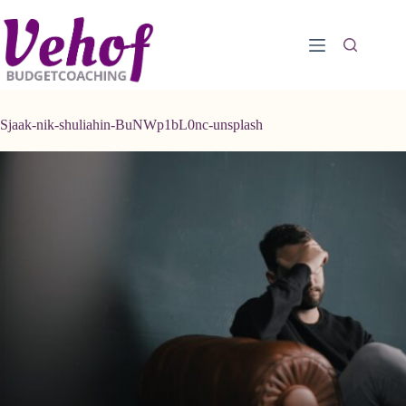
Ga
naar
de
inhoud
Sjaak-nik-shuliahin-BuNWp1bL0nc-unsplash