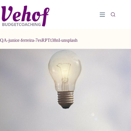
Ga
naar
de
inhoud
QA-junior-ferreira-7esRPTt38nI-unsplash