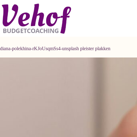
Ga
naar
de
inhoud
diana-polekhina-rKJoUsqmSs4-unsplash pleister plakken