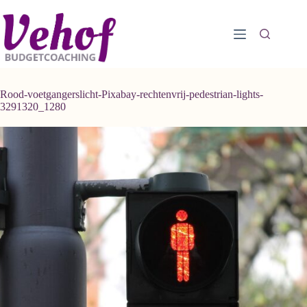
Ga
naar
de
inhoud
Rood-voetgangerslicht-Pixabay-rechtenvrij-pedestrian-lights-
3291320_1280