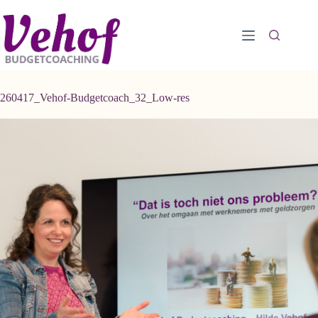
Ga
naar
de
inhoud
260417_Vehof-Budgetcoach_32_Low-res