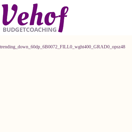
Ga
naar
de
inhoud
trending_down_60dp_6B0072_FILL0_wght400_GRAD0_opsz48