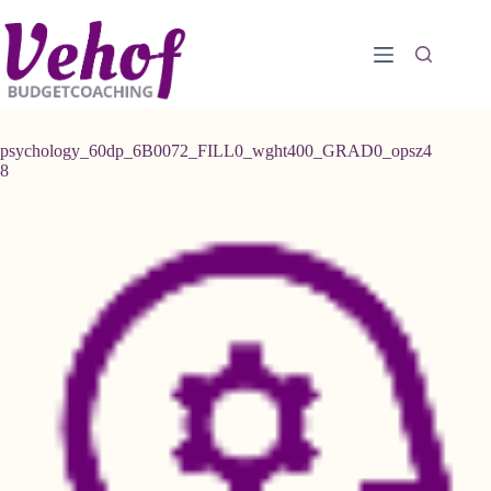
Ga
naar
de
inhoud
psychology_60dp_6B0072_FILL0_wght400_GRAD0_opsz4
8