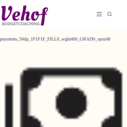
Ga
naar
de
inhoud
payments_50dp_1F1F1F_FILL0_wght400_GRAD0_opsz48