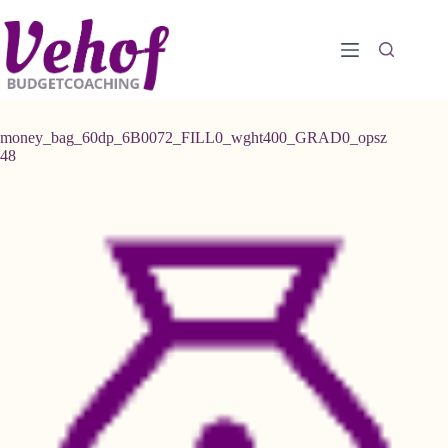
Ga
naar
de
inhoud
money_bag_60dp_6B0072_FILL0_wght400_GRAD0_opsz
48