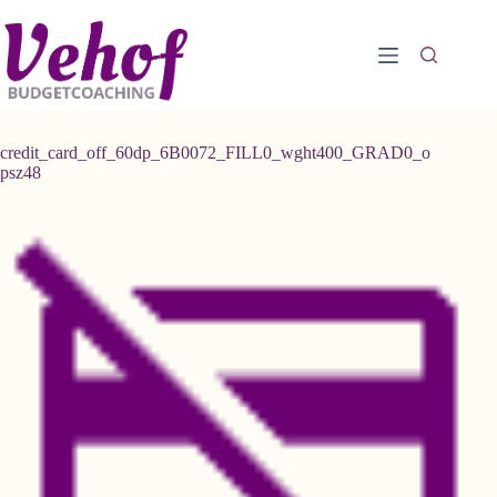
Ga
naar
de
inhoud
credit_card_off_60dp_6B0072_FILL0_wght400_GRAD0_o
psz48