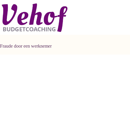
Ga
naar
de
inhoud
Fraude door een werknemer