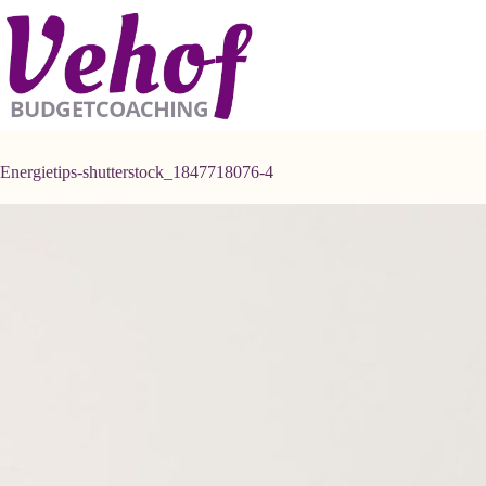
Ga
naar
de
inhoud
Energietips-shutterstock_1847718076-4