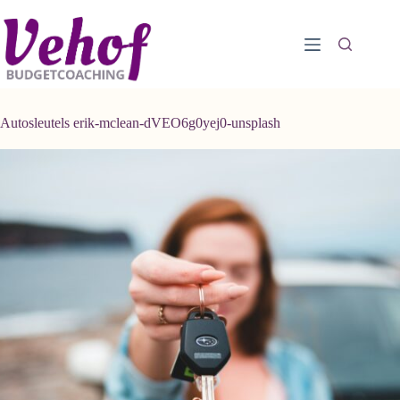
Ga
naar
de
inhoud
Autosleutels erik-mclean-dVEO6g0yej0-unsplash