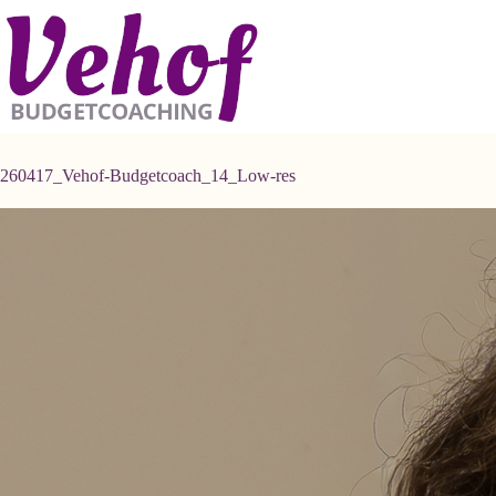
Ga
naar
de
inhoud
260417_Vehof-Budgetcoach_14_Low-res