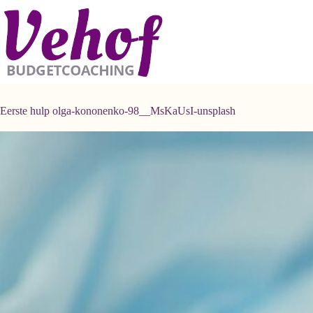
Ga
naar
de
inhoud
Eerste hulp olga-kononenko-98__MsKaUsI-unsplash