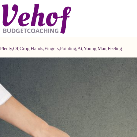
Ga
naar
de
inhoud
Plenty,Of,Crop,Hands,Fingers,Pointing,At,Young,Man,Feeling